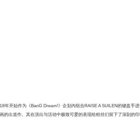
始作为《BanG Dream!》企划内组合RAISE A SUILEN的键盘手
AREO是电视动画的出道作。其在演出与活动中极致可爱的表现给粉丝们留下了深刻的