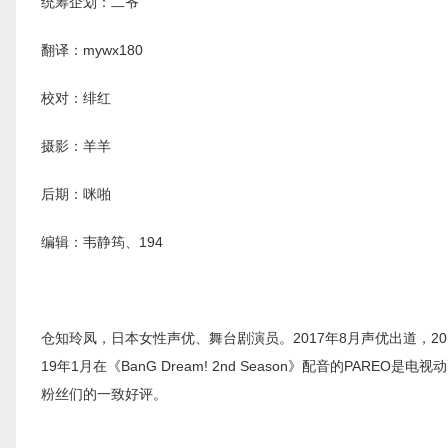
统筹企划：二爷
翻译：mywx180
校对：绯红
摄影：羊羊
后期：咪啪
编辑：韦静筠、194
仓知玲凤，日本女性声优、舞台剧演员。2017年8月声优出道，2018年开
19年1月在《BanG Dream! 2nd Season》配音的P
粉丝们的一致好评。