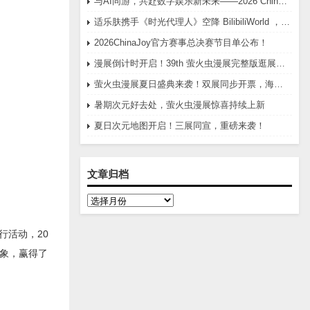
与AI同游，共赴数字娱乐新未来——2026 ChinaJoy圆满举办
适乐肤携手《时光代理人》空降 BilibiliWorld ，开启破次元的“修护时光”委托
2026ChinaJoy官方赛事总决赛节目单公布！
漫展倒计时开启！39th 萤火虫漫展完整版逛展攻略
萤火虫漫展夏日盛典来袭！双展同步开票，海量福利集结开冲
暑期次元好去处，萤火虫漫展惊喜持续上新
夏日次元地图开启！三展同宣，重磅来袭！
文章归档
文
章
归
档
进行活动，20
印象，赢得了