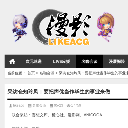
次元速递
LIVE应援
名咖会谈
漫展探险
当前位置：
首页
>
名咖会谈
>
采访仓知玲凤：要把声优当作毕生的事业
采访仓知玲凤：要把声优当作毕生的事业来做
likeacg
名咖会谈
05-23
17759
联合采访：妄想文库、橙心社、漫影网、ANICOGA