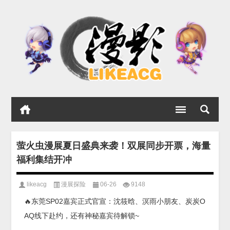
萤火虫漫展夏日盛典来袭！双展同步开票，海量
福利集结开冲
likeacg
漫展探险
06-26
9148
🔥东莞SP02嘉宾正式官宣：沈筱晗、溟雨小朋友、炭炭O
AQ线下赴约，还有神秘嘉宾待解锁~