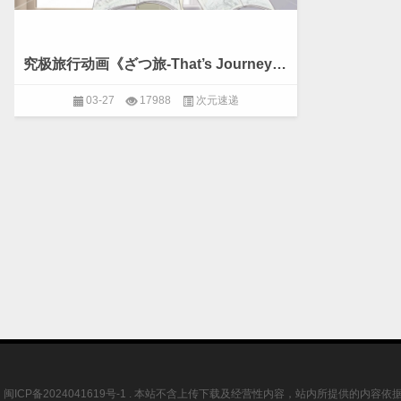
究极旅行动画《ざつ旅-That’s Journey-》第1集将于4月7日开播，剧情简介&先行画面公开
03-27
17988
次元速递
闽ICP备2024041619号-1
. 本站不含上传下载及经营性内容，站内所提供的内容依