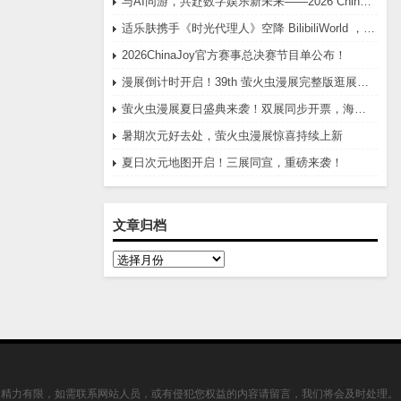
与AI同游，共赴数字娱乐新未来——2026 ChinaJoy圆满举办
适乐肤携手《时光代理人》空降 BilibiliWorld ，开启破次元的“修护时光”委托
2026ChinaJoy官方赛事总决赛节目单公布！
漫展倒计时开启！39th 萤火虫漫展完整版逛展攻略
萤火虫漫展夏日盛典来袭！双展同步开票，海量福利集结开冲
暑期次元好去处，萤火虫漫展惊喜持续上新
夏日次元地图开启！三展同宣，重磅来袭！
文章归档
文
章
归
档
，精力有限，如需联系网站人员，或有侵犯您权益的内容请留言，我们将会及时处理。