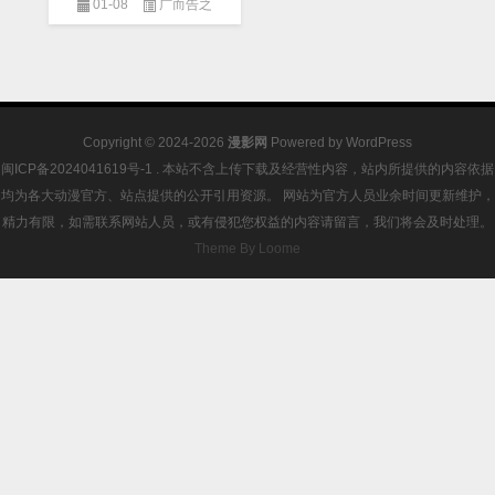
01-08
广而告之
Copyright © 2024-2026
漫影网
Powered by
WordPress
闽ICP备2024041619号-1
. 本站不含上传下载及经营性内容，站内所提供的内容依据
均为各大动漫官方、站点提供的公开引用资源。 网站为官方人员业余时间更新维护，
精力有限，如需联系网站人员，或有侵犯您权益的内容请留言，我们将会及时处理。
Theme By Loome