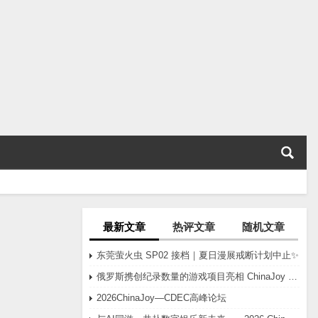
最新文章
热评文章
随机文章
东莞萤火虫 SP02 接档｜夏日漫展戒断计划中止✨
俄罗斯携创纪录数量的游戏项目亮相 ChinaJoy 2026
2026ChinaJoy—CDEC高峰论坛