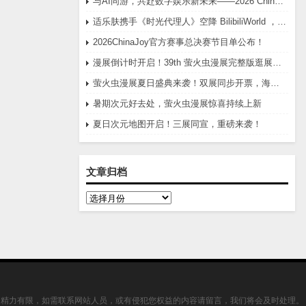
与AI同游，共赴数字娱乐新未来——2026 ChinaJoy圆满举办
适乐肤携手《时光代理人》空降 BilibiliWorld ，开启破次元的“修护时光”委托
2026ChinaJoy官方赛事总决赛节目单公布！
漫展倒计时开启！39th 萤火虫漫展完整版逛展攻略
萤火虫漫展夏日盛典来袭！双展同步开票，海量福利集结开冲
暑期次元好去处，萤火虫漫展惊喜持续上新
夏日次元地图开启！三展同宣，重磅来袭！
文章归档
文
章
归
档
，精力有限，如需联系网站人员，或有侵犯您权益的内容请留言，我们将会及时处理。